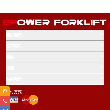
關於我們
公司資訊
連結
地圖
首頁
產品中心
聯絡我們
Truganina
Epping
Dandenong South
特價促銷
姓名
支付方式
1800-997-167
關於我們
sales@epowerforklift.com.au
關於鋰電池
電話