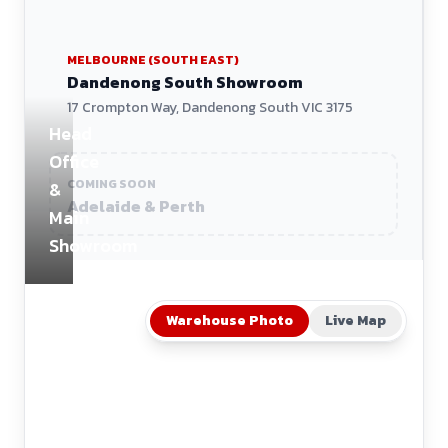
MELBOURNE (SOUTH EAST)
Dandenong South Showroom
17 Crompton Way, Dandenong South VIC 3175
Head
Office
COMING SOON
&
Adelaide & Perth
Main
Showroom
Warehouse Photo
Live Map