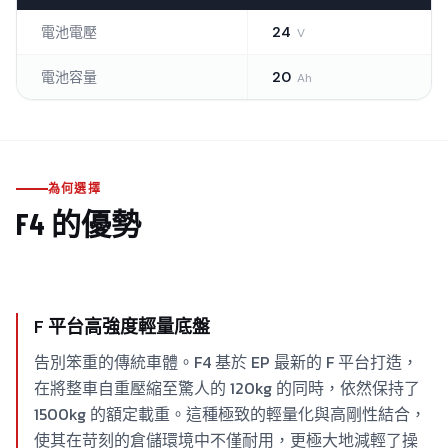
電池電壓
24
V
電池容量
20
Ah
為何選擇
F4
的優勢
F 平台高強度輕量底盤
告別笨重的傳統車體。F4 基於 EP 最新的 F 平台打造，
在將整車自重壓縮至驚人的 120kg 的同時，依然保持了
1500kg 的額定載重。這種極致的輕量化與高剛性結合，
使其在苛刻的倉儲環境中不僅耐用，更極大地減輕了操