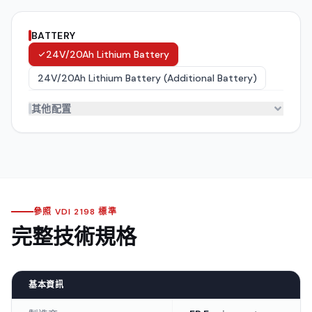
BATTERY
24V/20Ah Lithium Battery
24V/20Ah Lithium Battery (Additional Battery)
其他配置
Forks
(
2
)
Caster Assembly
(
1
)
參照 VDI 2198 標準
完整技術規格
基本資訊