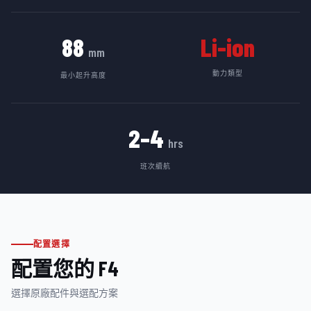
88
Li-ion
mm
動力類型
最小起升高度
2–4
hrs
班次續航
配置選擇
配置您的
F4
選擇原廠配件與選配方案