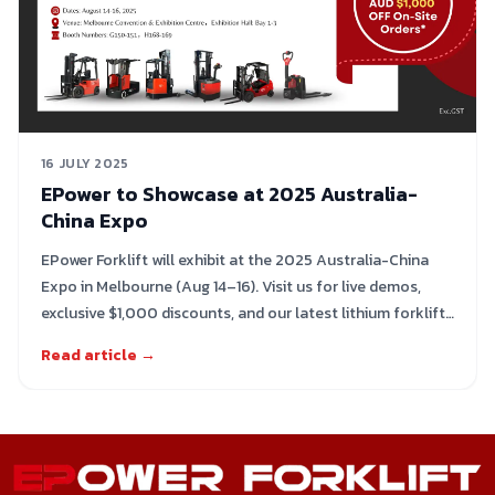
16 JULY 2025
EPower to Showcase at 2025 Australia-
China Expo
EPower Forklift will exhibit at the 2025 Australia-China
Expo in Melbourne (Aug 14–16). Visit us for live demos,
exclusive $1,000 discounts, and our latest lithium forklift
range
Read article →