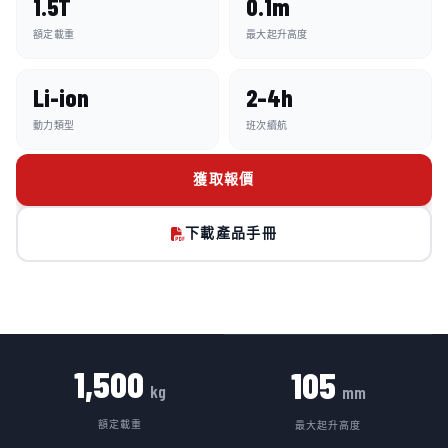
1.5T
0.1m
額定載重
最大起升高度
Li-ion
2–4h
動力類型
班次續航
獲取報價
下載產品手冊
1,500
105
kg
mm
額定載重
最大起升高度