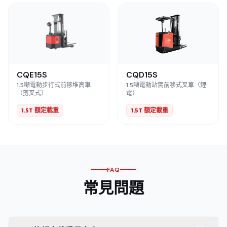
CQE15S
CQD15S
1.5噸電動步行式前移堆高車
1.5噸電動站駕前移式叉車（鋰
（剪叉式）
電）
1.5T 額定載重
1.5T 額定載重
FAQ
常見問題