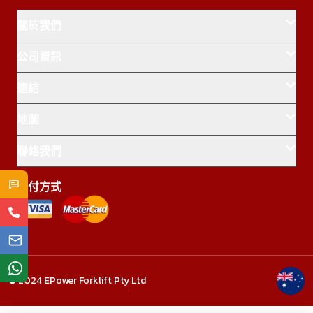
關於我們
公司資訊
連結
地圖
首頁
產品中心
聯絡我們
Truganina
Epping
Dandenong South
特價促銷
姓名
支付方式
1800-997-167
關於我們
sales@epowerforklift.com.au
關於鋰電池
電話
support@epowerforklift.com.au
隱私政策
© 2024 EPower Forklift Pty Ltd
留言
退貨政策