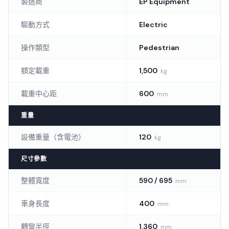
製造商
EP Equipment
驅動方式
Electric
操作類型
Pedestrian
額定載重
1,500
kg
載重中心距
600
mm
重量
設備重量（含電池）
120
kg
尺寸參數
整體寬度
590 / 695
mm
車身長度
400
mm
轉彎半徑
1,360
mm