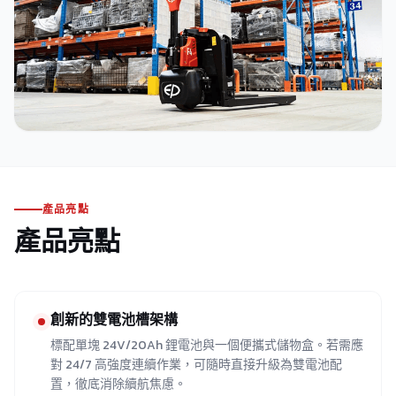
產品亮點
產品亮點
創新的雙電池槽架構
標配單塊 24V/20Ah 鋰電池與一個便攜式儲物盒。若需應
對 24/7 高強度連續作業，可隨時直接升級為雙電池配
置，徹底消除續航焦慮。