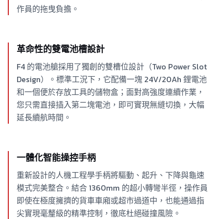
作員的拖曳負擔。
革命性的雙電池槽設計
F4 的電池艙採用了獨創的雙槽位設計（Two Power Slot
Design）。標準工況下，它配備一塊 24V/20Ah 鋰電池
和一個便於存放工具的儲物盒；面對高強度連續作業，
您只需直接插入第二塊電池，即可實現無縫切換，大幅
延長續航時間。
一體化智能操控手柄
重新設計的人機工程學手柄將驅動、起升、下降與龜速
模式完美整合。結合 1360mm 的超小轉彎半徑，操作員
即使在極度擁擠的貨車車廂或超市過道中，也能通過指
尖實現毫釐級的精準控制，徹底杜絕碰撞風險。