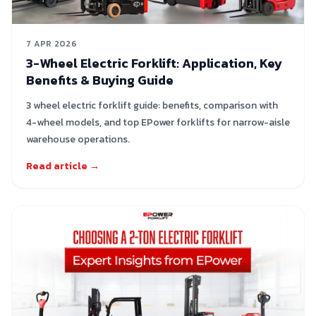
7 APR 2026
3-Wheel Electric Forklift: Application, Key
Benefits & Buying Guide
3 wheel electric forklift guide: benefits, comparison with
4-wheel models, and top EPower forklifts for narrow-aisle
warehouse operations.
Read article →