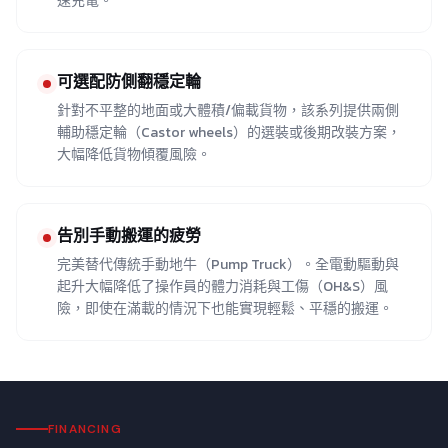
速充電。
可選配防側翻穩定輪
針對不平整的地面或大體積/偏載貨物，該系列提供兩側
輔助穩定輪（Castor wheels）的選裝或後期改裝方案，
大幅降低貨物傾覆風險。
告別手動搬運的疲勞
完美替代傳統手動地牛（Pump Truck）。全電動驅動與
起升大幅降低了操作員的體力消耗與工傷（OH&S）風
險，即使在滿載的情況下也能實現輕鬆、平穩的搬運。
FINANCING