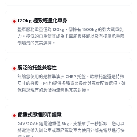
120kg 極致輕量化車身
整車服務重量僅為 120kg，卻擁有 1500kg 的強大載重能
力。極低的自重使其成為卡車尾板裝卸以及有樓層承重限
制場景的完美選擇。
廣泛的托盤兼容性
無論您使用的是標準澳洲 CHEP 托盤、歐標托盤還是特殊
尺寸的棧板，F4 均提供多種貨叉長度與寬度配置選項，確
保與您現有的倉儲物流體系完美對接。
便攜式即插即用鋰電
24V/20Ah 鋰電池重僅 5kg，支援單手一秒拆卸。您可以
將電池帶入辦公室或車廂駕駛室內使用外部充電器進行快