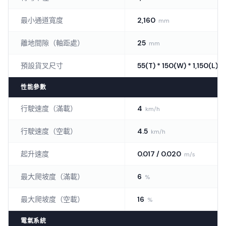
最小通道寬度
2,160
mm
離地間隙（軸距處）
25
mm
預設貨叉尺寸
55(T) * 150(W) * 1,150(L)
性能參數
行駛速度（滿載）
4
km/h
行駛速度（空載）
4.5
km/h
起升速度
0.017 / 0.020
m/s
最大爬坡度（滿載）
6
%
最大爬坡度（空載）
16
%
電氣系統